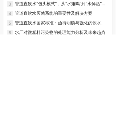
目正式签约
管道直饮水“包头模式”，从“水难喝”到“水鲜活”的
3
蜕变！
管道直饮水灭菌系统的重要性及解决方案
4
管道直饮水国家标准：亟待明确与强化的饮水安
5
全防线
水厂对微塑料污染物的处理能力分析及未来趋势
6
2024年广东包装饮用水多次抽检不合格，未来饮
7
用水行业如何发展？
面对几何倍增的塑料微粒污染，如何保障饮水安
8
全？
管道直饮水发展政策梳理及未来展望
9
深度剖析发展管道直饮水的好处与坏处？
10
水处理解决方案
电子行业
化工行业
食品饮料行业
钢铁行业
医药行业
海水淡化
循环水系统
中水回用系统
直饮水系统