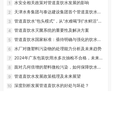
水安全相关政策对管道直饮水发展的影响
1
天津水务集团与泰达建设集团首个管道直饮水项
2
目正式签约
管道直饮水“包头模式”，从“水难喝”到“水鲜活”的
3
蜕变！
管道直饮水灭菌系统的重要性及解决方案
4
管道直饮水国家标准：亟待明确与强化的饮水安
5
全防线
水厂对微塑料污染物的处理能力分析及未来趋势
6
2024年广东包装饮用水多次抽检不合格，未来饮
7
用水行业如何发展？
面对几何倍增的塑料微粒污染，如何保障饮水安
8
全？
管道直饮水发展政策梳理及未来展望
9
深度剖析发展管道直饮水的好处与坏处？
10
水处理解决方案
电子行业
化工行业
食品饮料行业